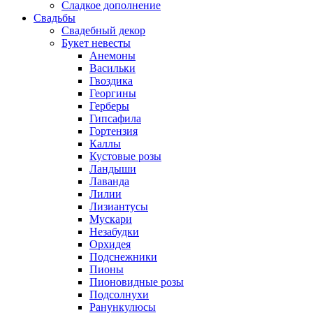
Сладкое дополнение
Свадьбы
Свадебный декор
Букет невесты
Анемоны
Васильки
Гвоздика
Георгины
Герберы
Гипсафила
Гортензия
Каллы
Кустовые розы
Ландыши
Лаванда
Лилии
Лизиантусы
Мускари
Незабудки
Орхидея
Подснежники
Пионы
Пионовидные розы
Подсолнухи
Ранункулюсы