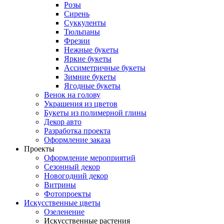
Розы
Сирень
Суккуленты
Тюльпаны
Фрезии
Нежные букеты
Яркие букеты
Ассиметричные букеты
Зимние букеты
Ягодные букеты
Венок на голову
Украшения из цветов
Букеты из полимерной глины
Декор авто
Разработка проекта
Оформление заказа
Проекты
Оформление мероприятий
Сезонный декор
Новогодний декор
Витрины
Фотопроекты
Искусственные цветы
Озеленение
Искусственные растения