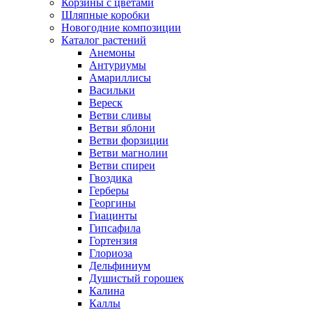
Корзины с цветами
Шляпные коробки
Новогодние композиции
Каталог растений
Анемоны
Антуриумы
Амариллисы
Васильки
Вереск
Ветви сливы
Ветви яблони
Ветви форзиции
Ветви магнолии
Ветви спиреи
Гвоздика
Герберы
Георгины
Гиацинты
Гипсафила
Гортензия
Глориоза
Дельфиниум
Душистый горошек
Калина
Каллы