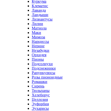
Куркума
Клематис
Лаванда
Ландыши
Лизиантусы
Лилии
Матиола
Маки
Мимоза
Нарциссы
Нерине
Незабудки
Орхидея
Пионы
Подсолнухи
Подснежники
Ранункулюсы
Розы пионоидные
Ромашки
Сирень
Тюльпаны
Хелеборус
Целлозия
Эуфорбия
Эухарисы