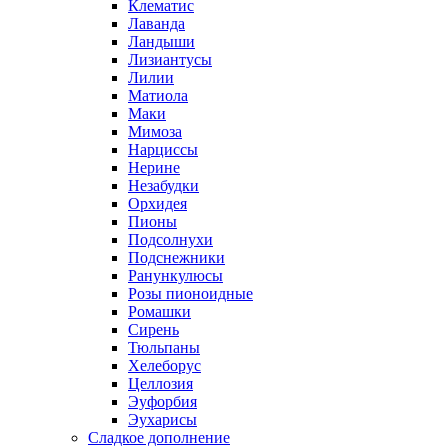
Клематис
Лаванда
Ландыши
Лизиантусы
Лилии
Матиола
Маки
Мимоза
Нарциссы
Нерине
Незабудки
Орхидея
Пионы
Подсолнухи
Подснежники
Ранункулюсы
Розы пионоидные
Ромашки
Сирень
Тюльпаны
Хелеборус
Целлозия
Эуфорбия
Эухарисы
Сладкое дополнение