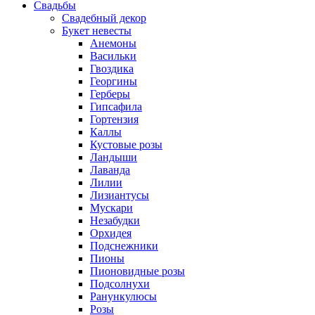
Свадьбы
Свадебный декор
Букет невесты
Анемоны
Васильки
Гвоздика
Георгины
Герберы
Гипсафила
Гортензия
Каллы
Кустовые розы
Ландыши
Лаванда
Лилии
Лизиантусы
Мускари
Незабудки
Орхидея
Подснежники
Пионы
Пионовидные розы
Подсолнухи
Ранункулюсы
Розы