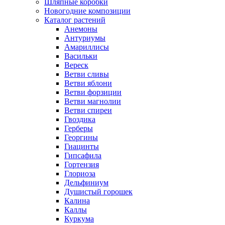
Шляпные коробки
Новогодние композиции
Каталог растений
Анемоны
Антуриумы
Амариллисы
Васильки
Вереск
Ветви сливы
Ветви яблони
Ветви форзиции
Ветви магнолии
Ветви спиреи
Гвоздика
Герберы
Георгины
Гиацинты
Гипсафила
Гортензия
Глориоза
Дельфиниум
Душистый горошек
Калина
Каллы
Куркума