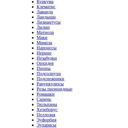
Куркума
Клематис
Лаванда
Ландыши
Лизиантусы
Лилии
Матиола
Маки
Мимоза
Нарциссы
Нерине
Незабудки
Орхидея
Пионы
Подсолнухи
Подснежники
Ранункулюсы
Розы пионоидные
Ромашки
Сирень
Тюльпаны
Хелеборус
Целлозия
Эуфорбия
Эухарисы