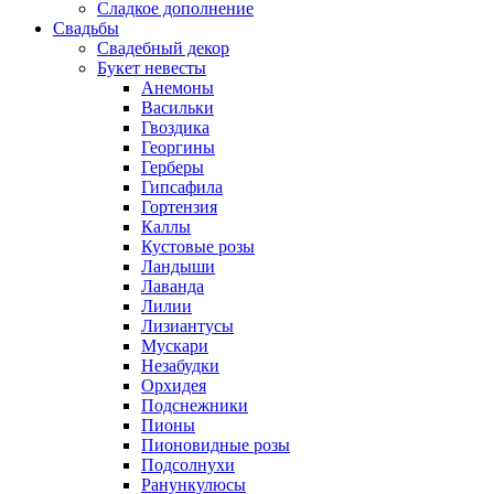
Сладкое дополнение
Свадьбы
Свадебный декор
Букет невесты
Анемоны
Васильки
Гвоздика
Георгины
Герберы
Гипсафила
Гортензия
Каллы
Кустовые розы
Ландыши
Лаванда
Лилии
Лизиантусы
Мускари
Незабудки
Орхидея
Подснежники
Пионы
Пионовидные розы
Подсолнухи
Ранункулюсы