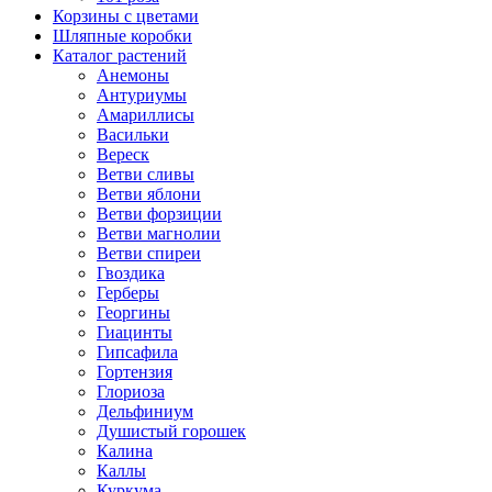
Корзины с цветами
Шляпные коробки
Каталог растений
Анемоны
Антуриумы
Амариллисы
Васильки
Вереск
Ветви сливы
Ветви яблони
Ветви форзиции
Ветви магнолии
Ветви спиреи
Гвоздика
Герберы
Георгины
Гиацинты
Гипсафила
Гортензия
Глориоза
Дельфиниум
Душистый горошек
Калина
Каллы
Куркума