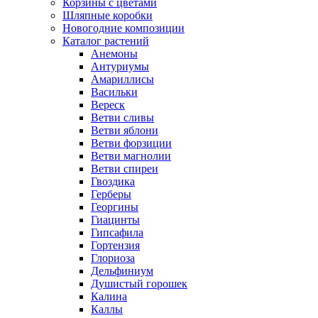
Корзины с цветами
Шляпные коробки
Новогодние композиции
Каталог растений
Анемоны
Антуриумы
Амариллисы
Васильки
Вереск
Ветви сливы
Ветви яблони
Ветви форзиции
Ветви магнолии
Ветви спиреи
Гвоздика
Герберы
Георгины
Гиацинты
Гипсафила
Гортензия
Глориоза
Дельфиниум
Душистый горошек
Калина
Каллы