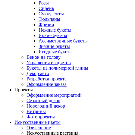
Розы
Сирень
Суккуленты
Тюльпаны
Фрезии
Нежные букеты
Яркие букеты
Ассиметричные букеты
Зимние букеты
Ягодные букеты
Венок на голову
Украшения из цветов
Букеты из полимерной глины
Декор авто
Разработка проекта
Оформление заказа
Проекты
Оформление мероприятий
Сезонный декор
Новогодний декор
Витрины
Фотопроекты
Искусственные цветы
Озеленение
Искусственные растения