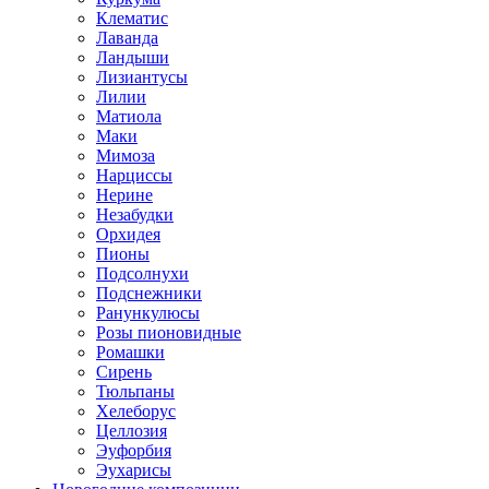
Клематис
Лаванда
Ландыши
Лизиантусы
Лилии
Матиола
Маки
Мимоза
Нарциссы
Нерине
Незабудки
Орхидея
Пионы
Подсолнухи
Подснежники
Ранункулюсы
Розы пионовидные
Ромашки
Сирень
Тюльпаны
Хелеборус
Целлозия
Эуфорбия
Эухарисы