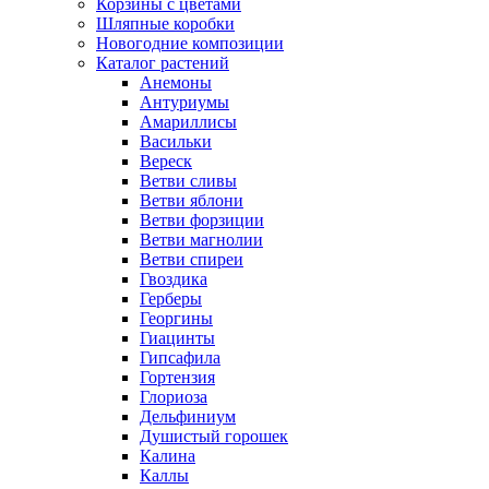
Корзины с цветами
Шляпные коробки
Новогодние композиции
Каталог растений
Анемоны
Антуриумы
Амариллисы
Васильки
Вереск
Ветви сливы
Ветви яблони
Ветви форзиции
Ветви магнолии
Ветви спиреи
Гвоздика
Герберы
Георгины
Гиацинты
Гипсафила
Гортензия
Глориоза
Дельфиниум
Душистый горошек
Калина
Каллы