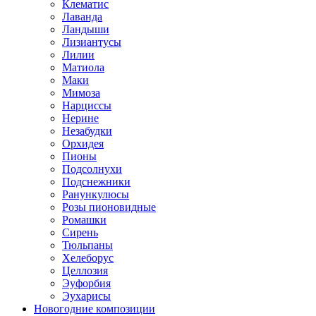
Клематис
Лаванда
Ландыши
Лизиантусы
Лилии
Матиола
Маки
Мимоза
Нарциссы
Нерине
Незабудки
Орхидея
Пионы
Подсолнухи
Подснежники
Ранункулюсы
Розы пионовидные
Ромашки
Сирень
Тюльпаны
Хелеборус
Целлозия
Эуфорбия
Эухарисы
Новогодние композиции