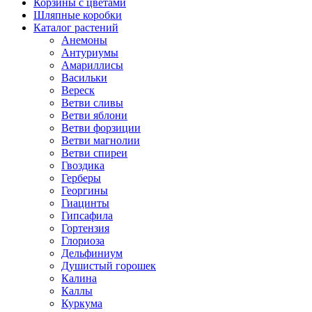
Корзины с цветами
Шляпные коробки
Каталог растений
Анемоны
Антуриумы
Амариллисы
Васильки
Вереск
Ветви сливы
Ветви яблони
Ветви форзиции
Ветви магнолии
Ветви спиреи
Гвоздика
Герберы
Георгины
Гиацинты
Гипсафила
Гортензия
Глориоза
Дельфиниум
Душистый горошек
Калина
Каллы
Куркума