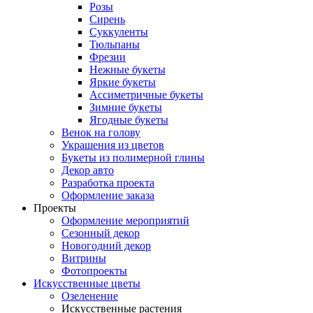
Розы
Сирень
Суккуленты
Тюльпаны
Фрезии
Нежные букеты
Яркие букеты
Ассиметричные букеты
Зимние букеты
Ягодные букеты
Венок на голову
Украшения из цветов
Букеты из полимерной глины
Декор авто
Разработка проекта
Оформление заказа
Проекты
Оформление мероприятий
Сезонный декор
Новогодний декор
Витрины
Фотопроекты
Искусственные цветы
Озеленение
Искусственные растения