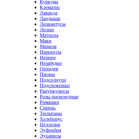
Куркума
Клематис
Лаванда
Ландыши
Лизиантусы
Лилии
Матиола
Маки
Мимоза
Нарциссы
Нерине
Незабудки
Орхидея
Пионы
Подсолнухи
Подснежники
Ранункулюсы
Розы пионоидные
Ромашки
Сирень
Тюльпаны
Хелеборус
Целлозия
Эуфорбия
Эухарисы