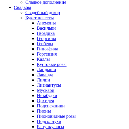
Сладкое дополнение
Свадьбы
Свадебный декор
Букет невесты
Анемоны
Васильки
Гвоздика
Георгины
Герберы
Гипсафила
Гортензия
Каллы
Кустовые розы
Ландыши
Лаванда
Лилии
Лизиантусы
Мускари
Незабудки
Орхидея
Подснежники
Пионы
Пионовидные розы
Подсолнухи
Ранункулюсы