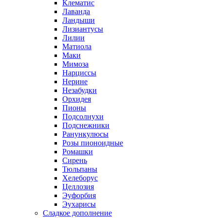
Клематис
Лаванда
Ландыши
Лизиантусы
Лилии
Матиола
Маки
Мимоза
Нарциссы
Нерине
Незабудки
Орхидея
Пионы
Подсолнухи
Подснежники
Ранункулюсы
Розы пионоидные
Ромашки
Сирень
Тюльпаны
Хелеборус
Целлозия
Эуфорбия
Эухарисы
Сладкое дополнение