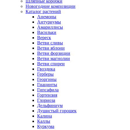
Шляпные коробки
Новогодние композиции
Каталог растений
Анемоны
Антуриумы
Амариллисы
Васильки
Вереск
Ветви сливы
Ветви яблони
Ветви форзиции
Ветви магнолии
Ветви спиреи
Гвоздика
Герберы
Георгины
Гиацинты
Гипсафила
Гортензия
Глориоза
Дельфиниум
Душистый горошек
Калина
Каллы
Куркума