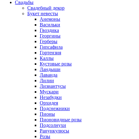
Свадьбы
Свадебный декор
Букет невесты
Анемоны
Васильки
Гвоздика
Георгины
Герберы
Гипсафила
Гортензия
Каллы
Кустовые розы
Ландыши
Лаванда
Лилии
Лизиантусы
Мускари
Незабудки
Орхидея
Подснежники
Пионы
Пионовидные розы
Подсолнухи
Ранункулюсы
Розы