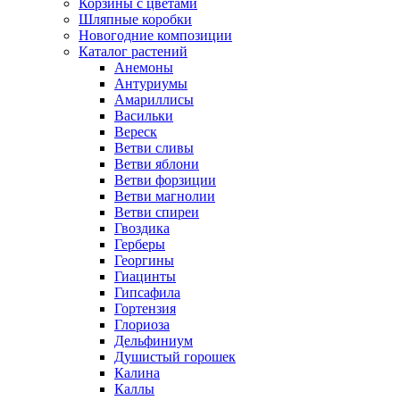
Корзины с цветами
Шляпные коробки
Новогодние композиции
Каталог растений
Анемоны
Антуриумы
Амариллисы
Васильки
Вереск
Ветви сливы
Ветви яблони
Ветви форзиции
Ветви магнолии
Ветви спиреи
Гвоздика
Герберы
Георгины
Гиацинты
Гипсафила
Гортензия
Глориоза
Дельфиниум
Душистый горошек
Калина
Каллы