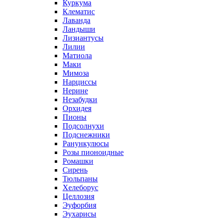
Куркума
Клематис
Лаванда
Ландыши
Лизиантусы
Лилии
Матиола
Маки
Мимоза
Нарциссы
Нерине
Незабудки
Орхидея
Пионы
Подсолнухи
Подснежники
Ранункулюсы
Розы пионоидные
Ромашки
Сирень
Тюльпаны
Хелеборус
Целлозия
Эуфорбия
Эухарисы