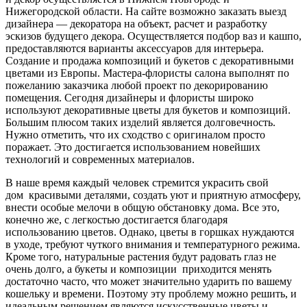
Нижегородской области. На сайте возможно заказать выезд
дизайнера — декоратора на объект, расчет и разработку
эскизов будущего декора. Осуществляется подбор ваз и кашпо,
предоставляются варианты аксессуаров для интерьера.
Создание и продажа композиций и букетов с декоративными
цветами из Европы. Мастера-флористы салона выполнят по
пожеланию заказчика любой проект по декорированию
помещения. Сегодня дизайнеры и флористы широко
используют декоративные цветы для букетов и композиций.
Большим плюсом таких изделий является долговечность.
Нужно отметить, что их сходство с оригиналом просто
поражает. Это достигается использованием новейших
технологий и современных материалов.
В наше время каждый человек стремится украсить свой
дом
красивыми деталями, создать уют и приятную атмосферу,
внести особые мелочи в общую обстановку дома. Все это,
конечно же, с легкостью достигается благодаря
использованию цветов. Однако, цветы в горшках нуждаются
в уходе, требуют чуткого внимания и температурного режима.
Кроме того, натуральные растения будут радовать глаз не
очень долго, а букеты и композиции
приходится менять
достаточно часто, что может значительно ударить по вашему
кошельку и времени. Поэтому эту проблему можно решить, и
идеальным решением являются искусственные цветы и