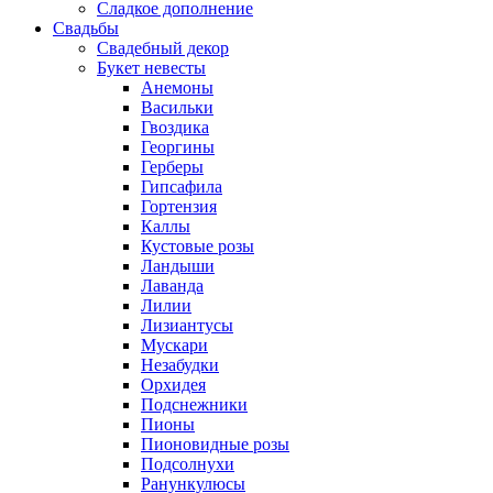
Сладкое дополнение
Свадьбы
Свадебный декор
Букет невесты
Анемоны
Васильки
Гвоздика
Георгины
Герберы
Гипсафила
Гортензия
Каллы
Кустовые розы
Ландыши
Лаванда
Лилии
Лизиантусы
Мускари
Незабудки
Орхидея
Подснежники
Пионы
Пионовидные розы
Подсолнухи
Ранункулюсы