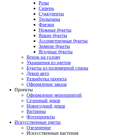
Розы
Сирень
Суккуленты
Тюльпаны
Фрезии
Нежные букеты
Яркие букеты
Ассиметричные букеты
Зимние букеты
Ягодные букеты
Венок на голову
Украшения из цветов
Букеты из полимерной глины
Декор авто
Разработка проекта
Оформление заказа
Проекты
Оформление мероприятий
Сезонный декор
Новогодний декор
Витрины
Фотопроекты
Искусственные цветы
Озеленение
Искусственные растения