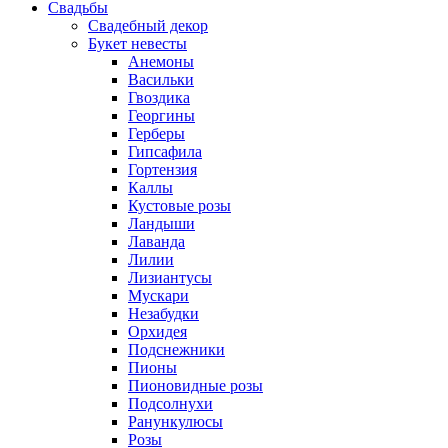
Свадьбы
Свадебный декор
Букет невесты
Анемоны
Васильки
Гвоздика
Георгины
Герберы
Гипсафила
Гортензия
Каллы
Кустовые розы
Ландыши
Лаванда
Лилии
Лизиантусы
Мускари
Незабудки
Орхидея
Подснежники
Пионы
Пионовидные розы
Подсолнухи
Ранункулюсы
Розы