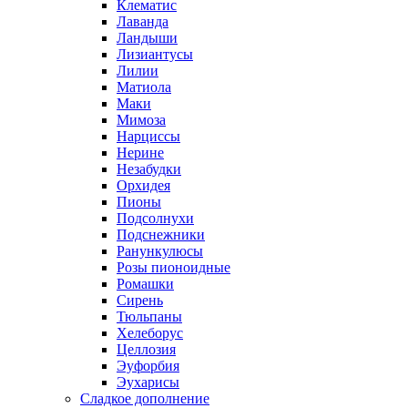
Клематис
Лаванда
Ландыши
Лизиантусы
Лилии
Матиола
Маки
Мимоза
Нарциссы
Нерине
Незабудки
Орхидея
Пионы
Подсолнухи
Подснежники
Ранункулюсы
Розы пионоидные
Ромашки
Сирень
Тюльпаны
Хелеборус
Целлозия
Эуфорбия
Эухарисы
Сладкое дополнение