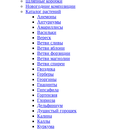
Шляпные коробки
Новогодние композиции
Каталог растений
Анемоны
Антуриумы
Амариллисы
Васильки
Вереск
Ветви сливы
Ветви яблони
Ветви форзиции
Ветви магнолии
Ветви спиреи
Гвоздика
Герберы
Георгины
Гиацинты
Гипсафила
Гортензия
Глориоза
Дельфиниум
Душистый горошек
Калина
Каллы
Куркума