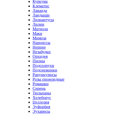
Куркума
Клематис
Лаванда
Ландыши
Лизиантусы
Лилии
Матиола
Маки
Мимоза
Нарциссы
Нерине
Незабудки
Орхидея
Пионы
Подсолнухи
Подснежники
Ранункулюсы
Розы пионоидные
Ромашки
Сирень
Тюльпаны
Хелеборус
Целлозия
Эуфорбия
Эухарисы