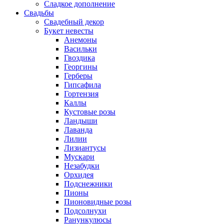
Сладкое дополнение
Свадьбы
Свадебный декор
Букет невесты
Анемоны
Васильки
Гвоздика
Георгины
Герберы
Гипсафила
Гортензия
Каллы
Кустовые розы
Ландыши
Лаванда
Лилии
Лизиантусы
Мускари
Незабудки
Орхидея
Подснежники
Пионы
Пионовидные розы
Подсолнухи
Ранункулюсы