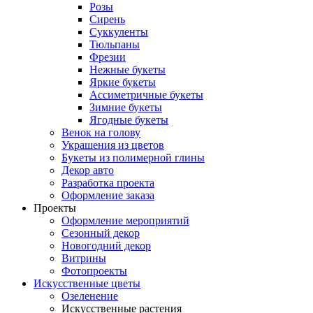
Розы
Сирень
Суккуленты
Тюльпаны
Фрезии
Нежные букеты
Яркие букеты
Ассиметричные букеты
Зимние букеты
Ягодные букеты
Венок на голову
Украшения из цветов
Букеты из полимерной глины
Декор авто
Разработка проекта
Оформление заказа
Проекты
Оформление мероприятий
Сезонный декор
Новогодний декор
Витрины
Фотопроекты
Искусственные цветы
Озеленение
Искусственные растения