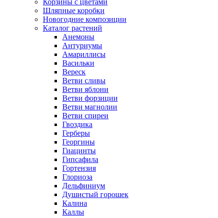
Корзины с цветами
Шляпные коробки
Новогодние композиции
Каталог растений
Анемоны
Антуриумы
Амариллисы
Васильки
Вереск
Ветви сливы
Ветви яблони
Ветви форзиции
Ветви магнолии
Ветви спиреи
Гвоздика
Герберы
Георгины
Гиацинты
Гипсафила
Гортензия
Глориоза
Дельфиниум
Душистый горошек
Калина
Каллы