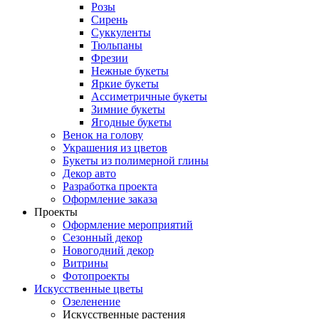
Розы
Сирень
Суккуленты
Тюльпаны
Фрезии
Нежные букеты
Яркие букеты
Ассиметричные букеты
Зимние букеты
Ягодные букеты
Венок на голову
Украшения из цветов
Букеты из полимерной глины
Декор авто
Разработка проекта
Оформление заказа
Проекты
Оформление мероприятий
Сезонный декор
Новогодний декор
Витрины
Фотопроекты
Искусственные цветы
Озеленение
Искусственные растения