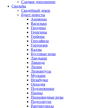
Сладкое дополнение
Свадьбы
Свадебный декор
Букет невесты
Анемоны
Васильки
Гвоздика
Георгины
Герберы
Гипсафила
Гортензия
Каллы
Кустовые розы
Ландыши
Лаванда
Лилии
Лизиантусы
Мускари
Незабудки
Орхидея
Подснежники
Пионы
Пионовидные розы
Подсолнухи
Ранункулюсы