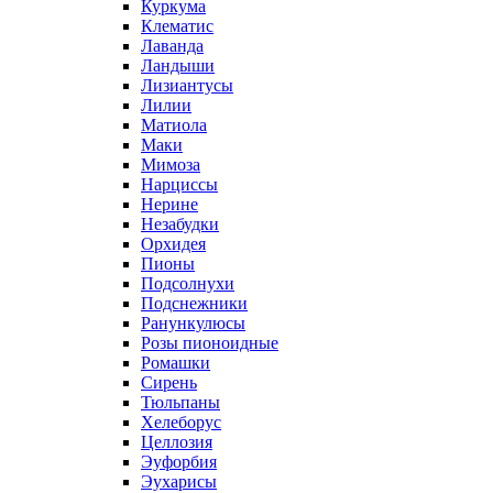
Куркума
Клематис
Лаванда
Ландыши
Лизиантусы
Лилии
Матиола
Маки
Мимоза
Нарциссы
Нерине
Незабудки
Орхидея
Пионы
Подсолнухи
Подснежники
Ранункулюсы
Розы пионоидные
Ромашки
Сирень
Тюльпаны
Хелеборус
Целлозия
Эуфорбия
Эухарисы