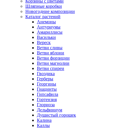
Корзины с цветами
Шляпные коробки
Новогодние композиции
Каталог растений
Анемоны
Антуриумы
Амариллисы
Васильки
Вереск
Ветви сливы
Ветви яблони
Ветви форзиции
Ветви магнолии
Ветви спиреи
Гвоздика
Герберы
Георгины
Гиацинты
Гипсафила
Гортензия
Глориоза
Дельфиниум
Душистый горошек
Калина
Каллы