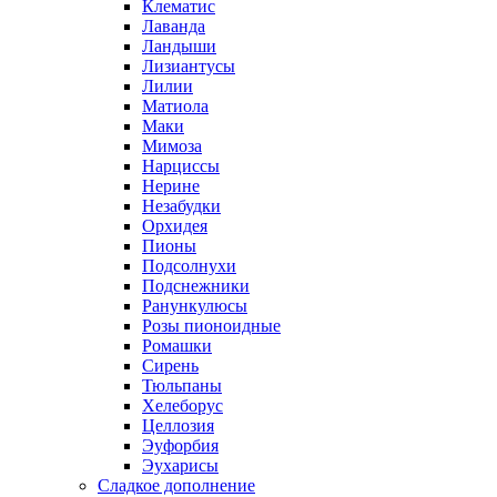
Клематис
Лаванда
Ландыши
Лизиантусы
Лилии
Матиола
Маки
Мимоза
Нарциссы
Нерине
Незабудки
Орхидея
Пионы
Подсолнухи
Подснежники
Ранункулюсы
Розы пионоидные
Ромашки
Сирень
Тюльпаны
Хелеборус
Целлозия
Эуфорбия
Эухарисы
Сладкое дополнение