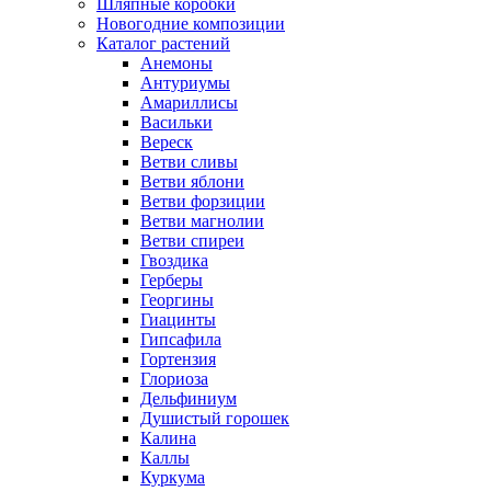
Шляпные коробки
Новогодние композиции
Каталог растений
Анемоны
Антуриумы
Амариллисы
Васильки
Вереск
Ветви сливы
Ветви яблони
Ветви форзиции
Ветви магнолии
Ветви спиреи
Гвоздика
Герберы
Георгины
Гиацинты
Гипсафила
Гортензия
Глориоза
Дельфиниум
Душистый горошек
Калина
Каллы
Куркума