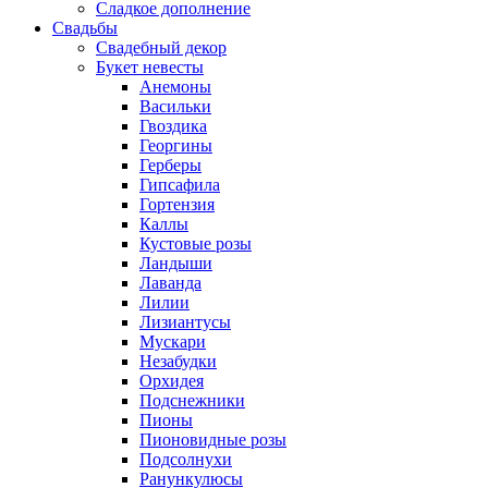
Сладкое дополнение
Свадьбы
Свадебный декор
Букет невесты
Анемоны
Васильки
Гвоздика
Георгины
Герберы
Гипсафила
Гортензия
Каллы
Кустовые розы
Ландыши
Лаванда
Лилии
Лизиантусы
Мускари
Незабудки
Орхидея
Подснежники
Пионы
Пионовидные розы
Подсолнухи
Ранункулюсы