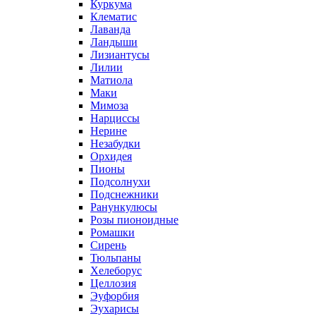
Куркума
Клематис
Лаванда
Ландыши
Лизиантусы
Лилии
Матиола
Маки
Мимоза
Нарциссы
Нерине
Незабудки
Орхидея
Пионы
Подсолнухи
Подснежники
Ранункулюсы
Розы пионоидные
Ромашки
Сирень
Тюльпаны
Хелеборус
Целлозия
Эуфорбия
Эухарисы