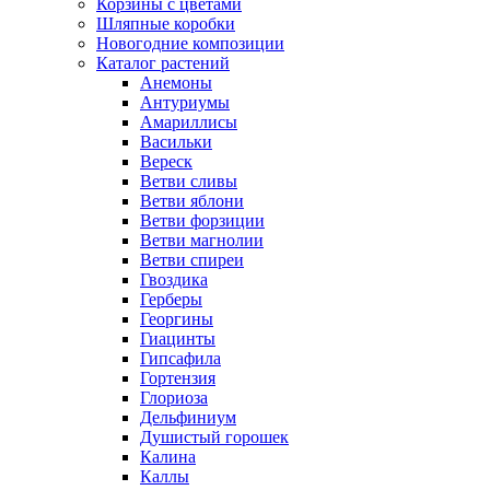
Корзины с цветами
Шляпные коробки
Новогодние композиции
Каталог растений
Анемоны
Антуриумы
Амариллисы
Васильки
Вереск
Ветви сливы
Ветви яблони
Ветви форзиции
Ветви магнолии
Ветви спиреи
Гвоздика
Герберы
Георгины
Гиацинты
Гипсафила
Гортензия
Глориоза
Дельфиниум
Душистый горошек
Калина
Каллы