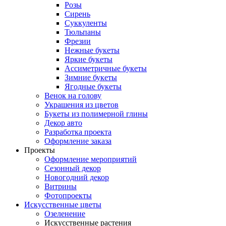
Розы
Сирень
Суккуленты
Тюльпаны
Фрезии
Нежные букеты
Яркие букеты
Ассиметричные букеты
Зимние букеты
Ягодные букеты
Венок на голову
Украшения из цветов
Букеты из полимерной глины
Декор авто
Разработка проекта
Оформление заказа
Проекты
Оформление мероприятий
Сезонный декор
Новогодний декор
Витрины
Фотопроекты
Искусственные цветы
Озеленение
Искусственные растения