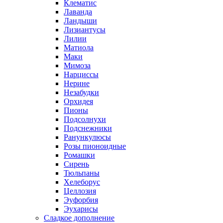
Клематис
Лаванда
Ландыши
Лизиантусы
Лилии
Матиола
Маки
Мимоза
Нарциссы
Нерине
Незабудки
Орхидея
Пионы
Подсолнухи
Подснежники
Ранункулюсы
Розы пионоидные
Ромашки
Сирень
Тюльпаны
Хелеборус
Целлозия
Эуфорбия
Эухарисы
Сладкое дополнение