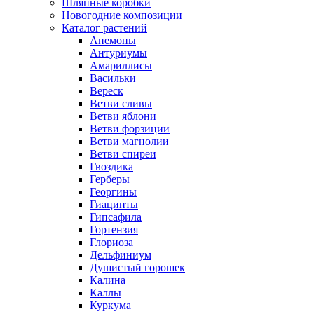
Шляпные коробки
Новогодние композиции
Каталог растений
Анемоны
Антуриумы
Амариллисы
Васильки
Вереск
Ветви сливы
Ветви яблони
Ветви форзиции
Ветви магнолии
Ветви спиреи
Гвоздика
Герберы
Георгины
Гиацинты
Гипсафила
Гортензия
Глориоза
Дельфиниум
Душистый горошек
Калина
Каллы
Куркума