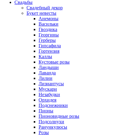
Свадьбы
Свадебный декор
Букет невесты
Анемоны
Васильки
Гвоздика
Георгины
Герберы
Гипсафила
Гортензия
Каллы
Кустовые розы
Ландыши
Лаванда
Лилии
Лизиантусы
Мускари
Незабудки
Орхидея
Подснежники
Пионы
Пионовидные розы
Подсолнухи
Ранункулюсы
Розы