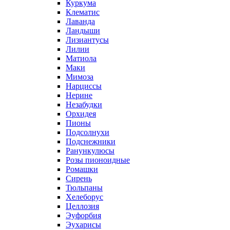
Куркума
Клематис
Лаванда
Ландыши
Лизиантусы
Лилии
Матиола
Маки
Мимоза
Нарциссы
Нерине
Незабудки
Орхидея
Пионы
Подсолнухи
Подснежники
Ранункулюсы
Розы пионоидные
Ромашки
Сирень
Тюльпаны
Хелеборус
Целлозия
Эуфорбия
Эухарисы