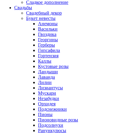
Сладкое дополнение
Свадьбы
Свадебный декор
Букет невесты
Анемоны
Васильки
Гвоздика
Георгины
Герберы
Гипсафила
Гортензия
Каллы
Кустовые розы
Ландыши
Лаванда
Лилии
Лизиантусы
Мускари
Незабудки
Орхидея
Подснежники
Пионы
Пионовидные розы
Подсолнухи
Ранункулюсы