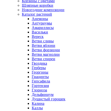
Корзины с цветами
Шляпные коробки
Новогодние композиции
Каталог растений
Анемоны
Антуриумы
Амариллисы
Васильки
Вереск
Ветви сливы
Ветви яблони
Ветви форзиции
Ветви магнолии
Ветви спиреи
Гвоздика
Герберы
Георгины
Гиацинты
Гипсафила
Гортензия
Глориоза
Дельфиниум
Душистый горошек
Калина
Каллы