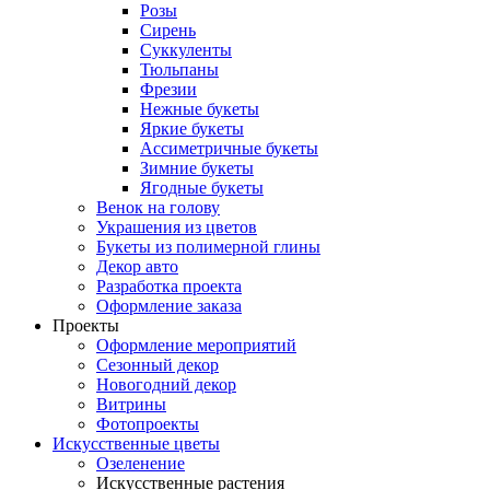
Розы
Сирень
Суккуленты
Тюльпаны
Фрезии
Нежные букеты
Яркие букеты
Ассиметричные букеты
Зимние букеты
Ягодные букеты
Венок на голову
Украшения из цветов
Букеты из полимерной глины
Декор авто
Разработка проекта
Оформление заказа
Проекты
Оформление мероприятий
Сезонный декор
Новогодний декор
Витрины
Фотопроекты
Искусственные цветы
Озеленение
Искусственные растения