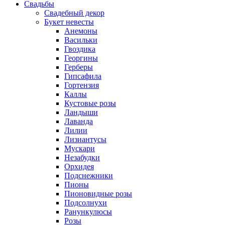
Свадьбы
Свадебный декор
Букет невесты
Анемоны
Васильки
Гвоздика
Георгины
Герберы
Гипсафила
Гортензия
Каллы
Кустовые розы
Ландыши
Лаванда
Лилии
Лизиантусы
Мускари
Незабудки
Орхидея
Подснежники
Пионы
Пионовидные розы
Подсолнухи
Ранункулюсы
Розы