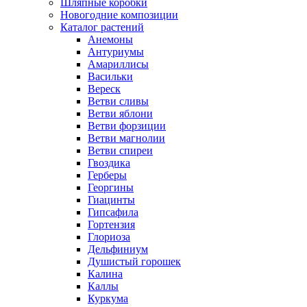
Шляпные коробки
Новогодние композиции
Каталог растений
Анемоны
Антуриумы
Амариллисы
Васильки
Вереск
Ветви сливы
Ветви яблони
Ветви форзиции
Ветви магнолии
Ветви спиреи
Гвоздика
Герберы
Георгины
Гиацинты
Гипсафила
Гортензия
Глориоза
Дельфиниум
Душистый горошек
Калина
Каллы
Куркума