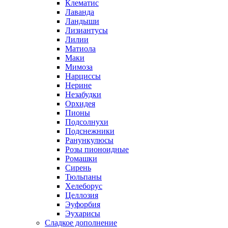
Клематис
Лаванда
Ландыши
Лизиантусы
Лилии
Матиола
Маки
Мимоза
Нарциссы
Нерине
Незабудки
Орхидея
Пионы
Подсолнухи
Подснежники
Ранункулюсы
Розы пионоидные
Ромашки
Сирень
Тюльпаны
Хелеборус
Целлозия
Эуфорбия
Эухарисы
Сладкое дополнение