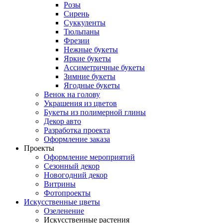
Розы
Сирень
Суккуленты
Тюльпаны
Фрезии
Нежные букеты
Яркие букеты
Ассиметричные букеты
Зимние букеты
Ягодные букеты
Венок на голову
Украшения из цветов
Букеты из полимерной глины
Декор авто
Разработка проекта
Оформление заказа
Проекты
Оформление мероприятий
Сезонный декор
Новогодний декор
Витрины
Фотопроекты
Искусственные цветы
Озеленение
Искусственные растения