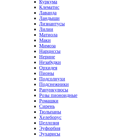
Куркума
Клематис
Лаванда
Ландыши
Лизиантусы
Лилии
Матиола
Маки
Мимоза
Нарциссы
Нерине
Незабудки
Орхидея
Пионы
Подсолнухи
Подснежники
Ранункулюсы
Розы пионоидные
Ромашки
Сирень
Тюльпаны
Хелеборус
Целлозия
Эуфорбия
Эухарисы