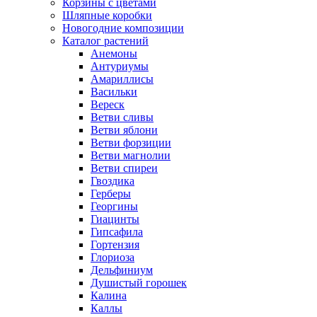
Корзины с цветами
Шляпные коробки
Новогодние композиции
Каталог растений
Анемоны
Антуриумы
Амариллисы
Васильки
Вереск
Ветви сливы
Ветви яблони
Ветви форзиции
Ветви магнолии
Ветви спиреи
Гвоздика
Герберы
Георгины
Гиацинты
Гипсафила
Гортензия
Глориоза
Дельфиниум
Душистый горошек
Калина
Каллы