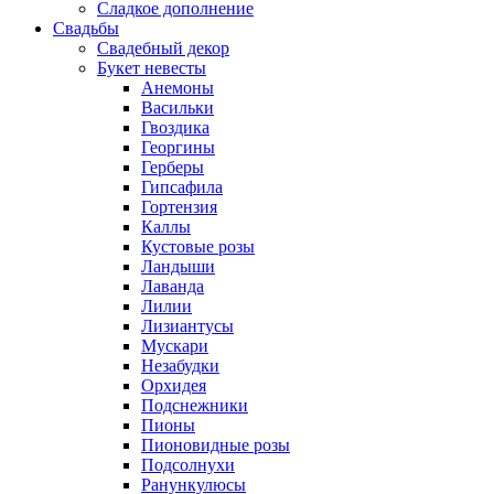
Сладкое дополнение
Свадьбы
Свадебный декор
Букет невесты
Анемоны
Васильки
Гвоздика
Георгины
Герберы
Гипсафила
Гортензия
Каллы
Кустовые розы
Ландыши
Лаванда
Лилии
Лизиантусы
Мускари
Незабудки
Орхидея
Подснежники
Пионы
Пионовидные розы
Подсолнухи
Ранункулюсы