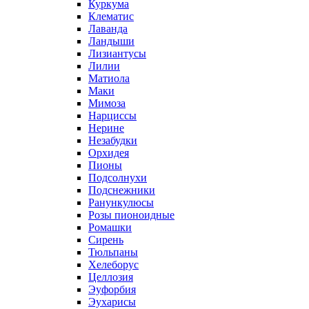
Куркума
Клематис
Лаванда
Ландыши
Лизиантусы
Лилии
Матиола
Маки
Мимоза
Нарциссы
Нерине
Незабудки
Орхидея
Пионы
Подсолнухи
Подснежники
Ранункулюсы
Розы пионоидные
Ромашки
Сирень
Тюльпаны
Хелеборус
Целлозия
Эуфорбия
Эухарисы