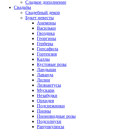
Сладкое дополнение
Свадьбы
Свадебный декор
Букет невесты
Анемоны
Васильки
Гвоздика
Георгины
Герберы
Гипсафила
Гортензия
Каллы
Кустовые розы
Ландыши
Лаванда
Лилии
Лизиантусы
Мускари
Незабудки
Орхидея
Подснежники
Пионы
Пионовидные розы
Подсолнухи
Ранункулюсы