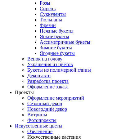
Розы
Сирень
Суккуленты
Тюльпаны
Фрезии
Нежные букеты
Яркие букеты
Ассиметричные букеты
Зимние букеты
Ягодные букеты
Венок на голову
Украшения из цветов
Букеты из полимерной глины
Декор авто
Разработка проекта
Оформление заказа
Проекты
Оформление мероприятий
Сезонный декор
Новогодний декор
Витрины
Фотопроекты
Искусственные цветы
Озеленение
Искусственные растения