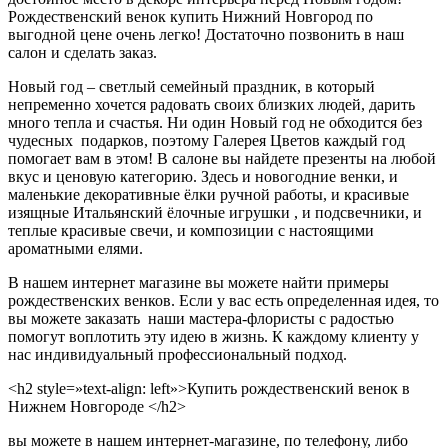
Рождественский венок купить Нижний Новгород по
выгодной цене очень легко! Достаточно позвонить в наш
салон и сделать заказ.
Новый год – светлый семейный праздник, в который
непременно хочется радовать своих близких людей, дарить
много тепла и счастья. Ни один Новый год не обходится без
чудесных подарков, поэтому Галерея Цветов каждый год
помогает вам в этом! В салоне вы найдете презенты на любой
вкус и ценовую категорию. Здесь и новогодние венки, и
маленькие декоративные ёлки ручной работы, и красивые
изящные Итальянский ёлочные игрушки , и подсвечники, и
теплые красивые свечи, и композиции с настоящими
ароматными елями.
В нашем интернет магазине вы можете найти примеры
рождественских венков. Если у вас есть определенная идея, то
вы можете заказать наши мастера-флористы с радостью
помогут воплотить эту идею в жизнь. К каждому клиенту у
нас индивидуальный профессиональный подход.
<h2 style=»text-align: left»>Купить рождественский венок в
Нижнем Новгороде </h2>
вы можете в нашем интернет-магазине, по телефону, либо