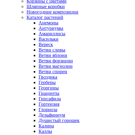
Корзины с цветами
Шляпные коробки
Новогодние композиции
Каталог растений
Анемоны
Антуриумы
Амариллисы
Васильки
Вереск
Ветви сливы
Ветви яблони
Ветви форзиции
Ветви магнолии
Ветви спиреи
Гвоздика
Герберы
Георгины
Гиацинты
Гипсафила
Гортензия
Глориоза
Дельфиниум
Душистый горошек
Калина
Каллы