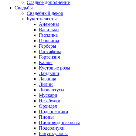
Сладкое дополнение
Свадьбы
Свадебный декор
Букет невесты
Анемоны
Васильки
Гвоздика
Георгины
Герберы
Гипсафила
Гортензия
Каллы
Кустовые розы
Ландыши
Лаванда
Лилии
Лизиантусы
Мускари
Незабудки
Орхидея
Подснежники
Пионы
Пионовидные розы
Подсолнухи
Ранункулюсы