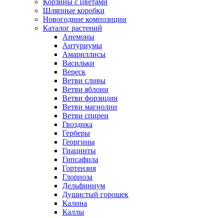
Корзины с цветами
Шляпные коробки
Новогодние композиции
Каталог растений
Анемоны
Антуриумы
Амариллисы
Васильки
Вереск
Ветви сливы
Ветви яблони
Ветви форзиции
Ветви магнолии
Ветви спиреи
Гвоздика
Герберы
Георгины
Гиацинты
Гипсафила
Гортензия
Глориоза
Дельфиниум
Душистый горошек
Калина
Каллы