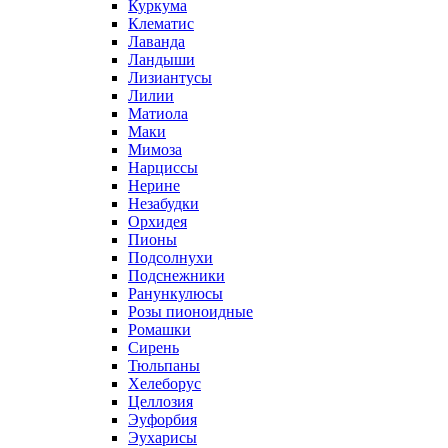
Куркума
Клематис
Лаванда
Ландыши
Лизиантусы
Лилии
Матиола
Маки
Мимоза
Нарциссы
Нерине
Незабудки
Орхидея
Пионы
Подсолнухи
Подснежники
Ранункулюсы
Розы пионоидные
Ромашки
Сирень
Тюльпаны
Хелеборус
Целлозия
Эуфорбия
Эухарисы