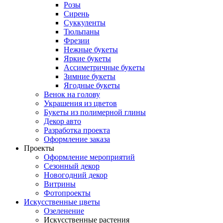
Розы
Сирень
Суккуленты
Тюльпаны
Фрезии
Нежные букеты
Яркие букеты
Ассиметричные букеты
Зимние букеты
Ягодные букеты
Венок на голову
Украшения из цветов
Букеты из полимерной глины
Декор авто
Разработка проекта
Оформление заказа
Проекты
Оформление мероприятий
Сезонный декор
Новогодний декор
Витрины
Фотопроекты
Искусственные цветы
Озеленение
Искусственные растения