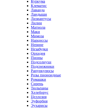
Куркума
Клематис
Лаванда
Ландыши
Лизиантусы
Лилии
Матиола
Маки
Мимоза
Нарциссы
Нерине
Незабудки
Орхидея
Пионы
Подсолнухи
Подснежники
Ранункулюсы
Розы пионоидные
Ромашки
Сирень
Тюльпаны
Хелеборус
Целлозия
Эуфорбия
Эухарисы