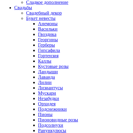
Сладкое дополнение
Свадьбы
Свадебный декор
Букет невесты
Анемоны
Васильки
Гвоздика
Георгины
Герберы
Гипсафила
Гортензия
Каллы
Кустовые розы
Ландыши
Лаванда
Лилии
Лизиантусы
Мускари
Незабудки
Орхидея
Подснежники
Пионы
Пионовидные розы
Подсолнухи
Ранункулюсы