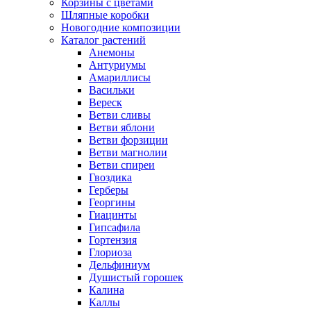
Корзины с цветами
Шляпные коробки
Новогодние композиции
Каталог растений
Анемоны
Антуриумы
Амариллисы
Васильки
Вереск
Ветви сливы
Ветви яблони
Ветви форзиции
Ветви магнолии
Ветви спиреи
Гвоздика
Герберы
Георгины
Гиацинты
Гипсафила
Гортензия
Глориоза
Дельфиниум
Душистый горошек
Калина
Каллы