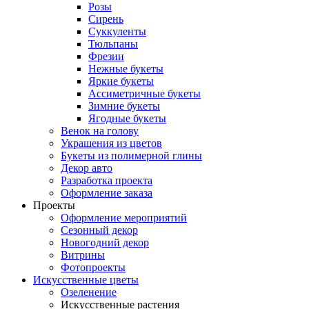
Розы
Сирень
Суккуленты
Тюльпаны
Фрезии
Нежные букеты
Яркие букеты
Ассиметричные букеты
Зимние букеты
Ягодные букеты
Венок на голову
Украшения из цветов
Букеты из полимерной глины
Декор авто
Разработка проекта
Оформление заказа
Проекты
Оформление мероприятий
Сезонный декор
Новогодний декор
Витрины
Фотопроекты
Искусственные цветы
Озеленение
Искусственные растения