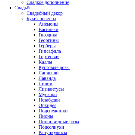
Сладкое дополнение
Свадьбы
Свадебный декор
Букет невесты
Анемоны
Васильки
Гвоздика
Георгины
Герберы
Гипсафила
Гортензия
Каллы
Кустовые розы
Ландыши
Лаванда
Лилии
Лизиантусы
Мускари
Незабудки
Орхидея
Подснежники
Пионы
Пионовидные розы
Подсолнухи
Ранункулюсы