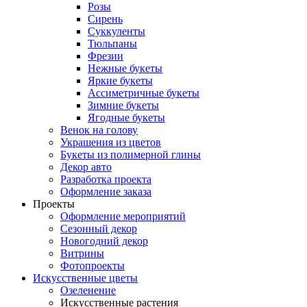
Розы
Сирень
Суккуленты
Тюльпаны
Фрезии
Нежные букеты
Яркие букеты
Ассиметричные букеты
Зимние букеты
Ягодные букеты
Венок на голову
Украшения из цветов
Букеты из полимерной глины
Декор авто
Разработка проекта
Оформление заказа
Проекты
Оформление мероприятий
Сезонный декор
Новогодний декор
Витрины
Фотопроекты
Искусственные цветы
Озеленение
Искусственные растения