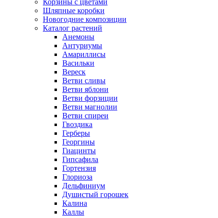
Корзины с цветами
Шляпные коробки
Новогодние композиции
Каталог растений
Анемоны
Антуриумы
Амариллисы
Васильки
Вереск
Ветви сливы
Ветви яблони
Ветви форзиции
Ветви магнолии
Ветви спиреи
Гвоздика
Герберы
Георгины
Гиацинты
Гипсафила
Гортензия
Глориоза
Дельфиниум
Душистый горошек
Калина
Каллы