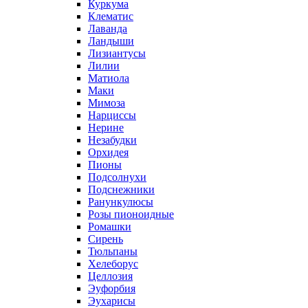
Куркума
Клематис
Лаванда
Ландыши
Лизиантусы
Лилии
Матиола
Маки
Мимоза
Нарциссы
Нерине
Незабудки
Орхидея
Пионы
Подсолнухи
Подснежники
Ранункулюсы
Розы пионоидные
Ромашки
Сирень
Тюльпаны
Хелеборус
Целлозия
Эуфорбия
Эухарисы