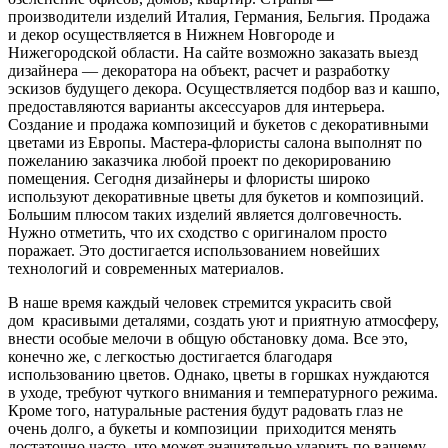
производители изделий Италия, Германия, Бельгия. Продажа
и декор осуществляется в Нижнем Новгороде и
Нижегородской области. На сайте возможно заказать выезд
дизайнера — декоратора на объект, расчет и разработку
эскизов будущего декора. Осуществляется подбор ваз и кашпо,
предоставляются варианты аксессуаров для интерьера.
Создание и продажа композиций и букетов с декоративными
цветами из Европы. Мастера-флористы салона выполнят по
пожеланию заказчика любой проект по декорированию
помещения. Сегодня дизайнеры и флористы широко
используют декоративные цветы для букетов и композиций.
Большим плюсом таких изделий является долговечность.
Нужно отметить, что их сходство с оригиналом просто
поражает. Это достигается использованием новейших
технологий и современных материалов.
В наше время каждый человек стремится украсить свой
дом
красивыми деталями, создать уют и приятную атмосферу,
внести особые мелочи в общую обстановку дома. Все это,
конечно же, с легкостью достигается благодаря
использованию цветов. Однако, цветы в горшках нуждаются
в уходе, требуют чуткого внимания и температурного режима.
Кроме того, натуральные растения будут радовать глаз не
очень долго, а букеты и композиции
приходится менять
достаточно часто, что может значительно ударить по вашему