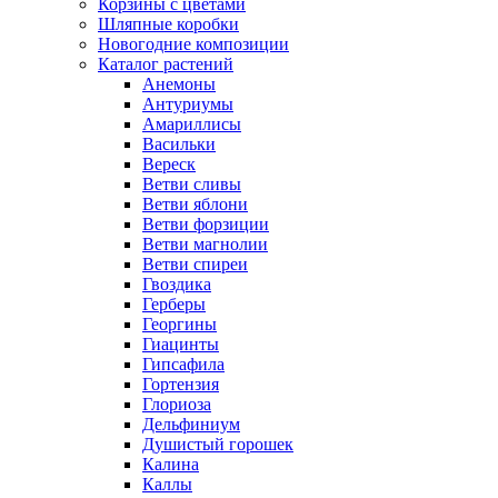
Корзины с цветами
Шляпные коробки
Новогодние композиции
Каталог растений
Анемоны
Антуриумы
Амариллисы
Васильки
Вереск
Ветви сливы
Ветви яблони
Ветви форзиции
Ветви магнолии
Ветви спиреи
Гвоздика
Герберы
Георгины
Гиацинты
Гипсафила
Гортензия
Глориоза
Дельфиниум
Душистый горошек
Калина
Каллы