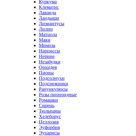
Куркума
Клематис
Лаванда
Ландыши
Лизиантусы
Лилии
Матиола
Маки
Мимоза
Нарциссы
Нерине
Незабудки
Орхидея
Пионы
Подсолнухи
Подснежники
Ранункулюсы
Розы пионоидные
Ромашки
Сирень
Тюльпаны
Хелеборус
Целлозия
Эуфорбия
Эухарисы