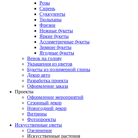
Розы
Сирень
Суккуленты
Тюльпаны
Фрезии
Нежные букеты
Яркие букеты
Ассиметричные букеты
Зимние букеты
Ягодные букеты
Венок на голову
Украшения из цветов
Букеты из полимерной глины
Декор авто
Разработка проекта
Оформление заказа
Проекты
Оформление мероприятий
Сезонный декор
Новогодний декор
Витрины
Фотопроекты
Искусственные цветы
Озеленение
Искусственные растения