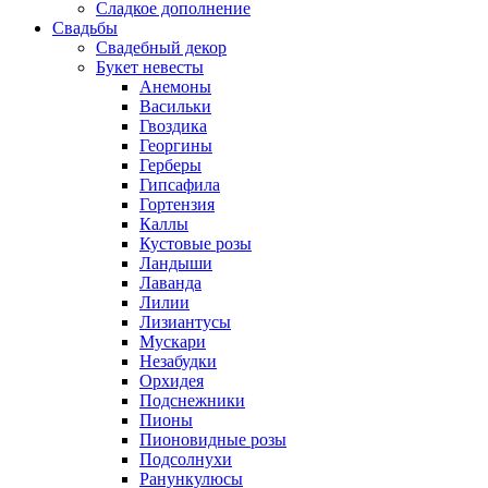
Сладкое дополнение
Свадьбы
Свадебный декор
Букет невесты
Анемоны
Васильки
Гвоздика
Георгины
Герберы
Гипсафила
Гортензия
Каллы
Кустовые розы
Ландыши
Лаванда
Лилии
Лизиантусы
Мускари
Незабудки
Орхидея
Подснежники
Пионы
Пионовидные розы
Подсолнухи
Ранункулюсы