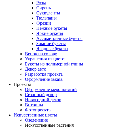
Розы
Сирень
Суккуленты
Тюльпаны
Фрезии
Нежные букеты
Яркие букеты
Ассиметричные букеты
Зимние букеты
Ягодные букеты
Венок на голову
Украшения из цветов
Букеты из полимерной глины
Декор авто
Разработка проекта
Оформление заказа
Проекты
Оформление мероприятий
Сезонный декор
Новогодний декор
Витрины
Фотопроекты
Искусственные цветы
Озеленение
Искусственные растения