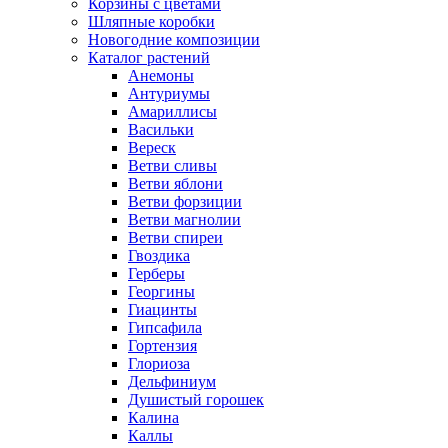
Корзины с цветами
Шляпные коробки
Новогодние композиции
Каталог растений
Анемоны
Антуриумы
Амариллисы
Васильки
Вереск
Ветви сливы
Ветви яблони
Ветви форзиции
Ветви магнолии
Ветви спиреи
Гвоздика
Герберы
Георгины
Гиацинты
Гипсафила
Гортензия
Глориоза
Дельфиниум
Душистый горошек
Калина
Каллы