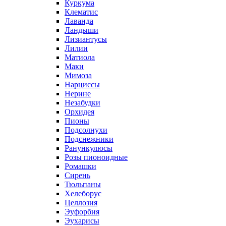
Куркума
Клематис
Лаванда
Ландыши
Лизиантусы
Лилии
Матиола
Маки
Мимоза
Нарциссы
Нерине
Незабудки
Орхидея
Пионы
Подсолнухи
Подснежники
Ранункулюсы
Розы пионоидные
Ромашки
Сирень
Тюльпаны
Хелеборус
Целлозия
Эуфорбия
Эухарисы