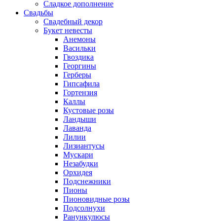
Сладкое дополнение
Свадьбы
Свадебный декор
Букет невесты
Анемоны
Васильки
Гвоздика
Георгины
Герберы
Гипсафила
Гортензия
Каллы
Кустовые розы
Ландыши
Лаванда
Лилии
Лизиантусы
Мускари
Незабудки
Орхидея
Подснежники
Пионы
Пионовидные розы
Подсолнухи
Ранункулюсы