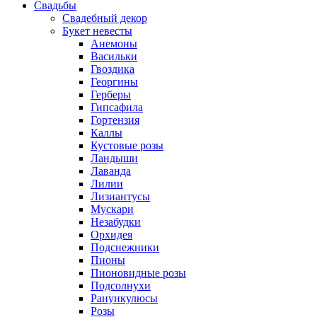
Свадьбы
Свадебный декор
Букет невесты
Анемоны
Васильки
Гвоздика
Георгины
Герберы
Гипсафила
Гортензия
Каллы
Кустовые розы
Ландыши
Лаванда
Лилии
Лизиантусы
Мускари
Незабудки
Орхидея
Подснежники
Пионы
Пионовидные розы
Подсолнухи
Ранункулюсы
Розы