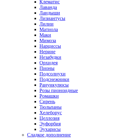
Клематис
Лаванда
Ландыши
Лизиантусы
Лилии
Матиола
Маки
Мимоза
Нарциссы
Нерине
Незабудки
Орхидея
Пионы
Подсолнухи
Подснежники
Ранункулюсы
Розы пионоидные
Ромашки
Сирень
Тюльпаны
Хелеборус
Целлозия
Эуфорбия
Эухарисы
Сладкое дополнение