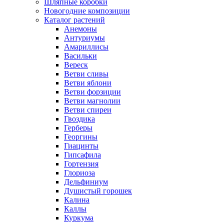
Шляпные коробки
Новогодние композиции
Каталог растений
Анемоны
Антуриумы
Амариллисы
Васильки
Вереск
Ветви сливы
Ветви яблони
Ветви форзиции
Ветви магнолии
Ветви спиреи
Гвоздика
Герберы
Георгины
Гиацинты
Гипсафила
Гортензия
Глориоза
Дельфиниум
Душистый горошек
Калина
Каллы
Куркума