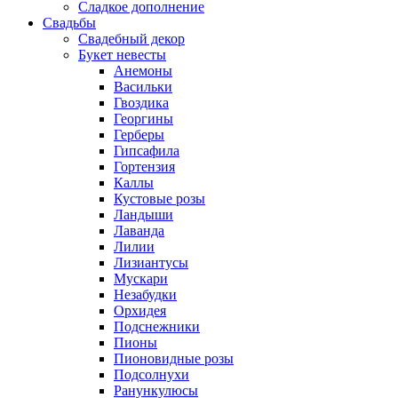
Сладкое дополнение
Свадьбы
Свадебный декор
Букет невесты
Анемоны
Васильки
Гвоздика
Георгины
Герберы
Гипсафила
Гортензия
Каллы
Кустовые розы
Ландыши
Лаванда
Лилии
Лизиантусы
Мускари
Незабудки
Орхидея
Подснежники
Пионы
Пионовидные розы
Подсолнухи
Ранункулюсы