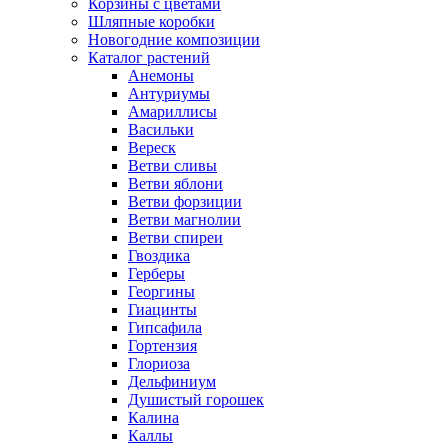
Корзины с цветами
Шляпные коробки
Новогодние композиции
Каталог растений
Анемоны
Антуриумы
Амариллисы
Васильки
Вереск
Ветви сливы
Ветви яблони
Ветви форзиции
Ветви магнолии
Ветви спиреи
Гвоздика
Герберы
Георгины
Гиацинты
Гипсафила
Гортензия
Глориоза
Дельфиниум
Душистый горошек
Калина
Каллы