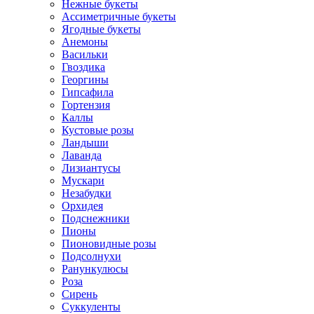
Нежные букеты
Ассиметричные букеты
Ягодные букеты
Анемоны
Васильки
Гвоздика
Георгины
Гипсафила
Гортензия
Каллы
Кустовые розы
Ландыши
Лаванда
Лизиантусы
Мускари
Незабудки
Орхидея
Подснежники
Пионы
Пионовидные розы
Подсолнухи
Ранункулюсы
Роза
Сирень
Суккуленты