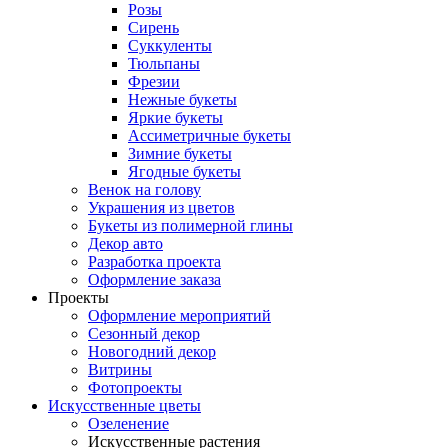
Розы
Сирень
Суккуленты
Тюльпаны
Фрезии
Нежные букеты
Яркие букеты
Ассиметричные букеты
Зимние букеты
Ягодные букеты
Венок на голову
Украшения из цветов
Букеты из полимерной глины
Декор авто
Разработка проекта
Оформление заказа
Проекты
Оформление мероприятий
Сезонный декор
Новогодний декор
Витрины
Фотопроекты
Искусственные цветы
Озеленение
Искусственные растения