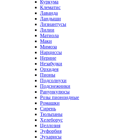
Куркума
Клематис
Лаванда
Ландыши
Лизиантусы
Лилии
Матиола
Маки
Мимоза
Нарциссы
Нерине
Незабудки
Орхидея
Пионы
Подсолнухи
Подснежники
Ранункулюсы
Розы пионоидные
Ромашки
Сирень
Тюльпаны
Хелеборус
Целлозия
Эуфорбия
Эухарисы