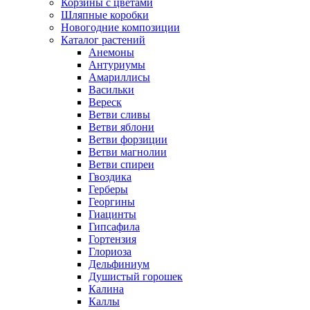
Корзины с цветами
Шляпные коробки
Новогодние композиции
Каталог растений
Анемоны
Антуриумы
Амариллисы
Васильки
Вереск
Ветви сливы
Ветви яблони
Ветви форзиции
Ветви магнолии
Ветви спиреи
Гвоздика
Герберы
Георгины
Гиацинты
Гипсафила
Гортензия
Глориоза
Дельфиниум
Душистый горошек
Калина
Каллы