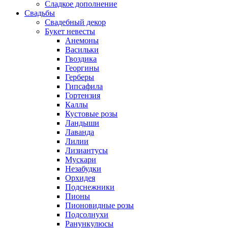
Сладкое дополнение
Свадьбы
Свадебный декор
Букет невесты
Анемоны
Васильки
Гвоздика
Георгины
Герберы
Гипсафила
Гортензия
Каллы
Кустовые розы
Ландыши
Лаванда
Лилии
Лизиантусы
Мускари
Незабудки
Орхидея
Подснежники
Пионы
Пионовидные розы
Подсолнухи
Ранункулюсы