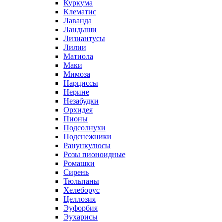
Куркума
Клематис
Лаванда
Ландыши
Лизиантусы
Лилии
Матиола
Маки
Мимоза
Нарциссы
Нерине
Незабудки
Орхидея
Пионы
Подсолнухи
Подснежники
Ранункулюсы
Розы пионоидные
Ромашки
Сирень
Тюльпаны
Хелеборус
Целлозия
Эуфорбия
Эухарисы