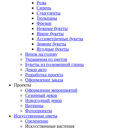
Розы
Сирень
Суккуленты
Тюльпаны
Фрезии
Нежные букеты
Яркие букеты
Ассиметричные букеты
Зимние букеты
Ягодные букеты
Венок на голову
Украшения из цветов
Букеты из полимерной глины
Декор авто
Разработка проекта
Оформление заказа
Проекты
Оформление мероприятий
Сезонный декор
Новогодний декор
Витрины
Фотопроекты
Искусственные цветы
Озеленение
Искусственные растения