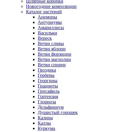
Шляпные коробки
Новогодние композиции
Каталог растений
Анемоны
Антуриумы
Амариллисы
Васильки
Вереск
Ветви сливы
Ветви яблони
Ветви форзиции
Ветви магнолии
Ветви спиреи
Гвоздика
Герберы
Георгины
Гиацинты
Гипсафила
Гортензия
Глориоза
Дельфиниум
Душистый горошек
Калина
Каллы
Куркума