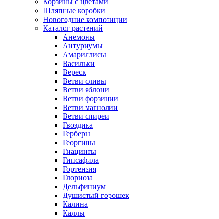
Корзины с цветами
Шляпные коробки
Новогодние композиции
Каталог растений
Анемоны
Антуриумы
Амариллисы
Васильки
Вереск
Ветви сливы
Ветви яблони
Ветви форзиции
Ветви магнолии
Ветви спиреи
Гвоздика
Герберы
Георгины
Гиацинты
Гипсафила
Гортензия
Глориоза
Дельфиниум
Душистый горошек
Калина
Каллы