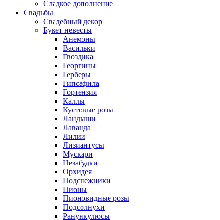
Сладкое дополнение
Свадьбы
Свадебный декор
Букет невесты
Анемоны
Васильки
Гвоздика
Георгины
Герберы
Гипсафила
Гортензия
Каллы
Кустовые розы
Ландыши
Лаванда
Лилии
Лизиантусы
Мускари
Незабудки
Орхидея
Подснежники
Пионы
Пионовидные розы
Подсолнухи
Ранункулюсы