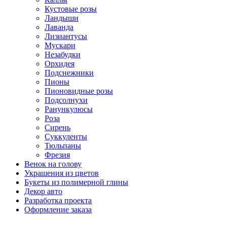
Кустовые розы
Ландыши
Лаванда
Лизиантусы
Мускари
Незабудки
Орхидея
Подснежники
Пионы
Пионовидные розы
Подсолнухи
Ранункулюсы
Роза
Сирень
Суккуленты
Тюльпаны
Фрезия
Венок на голову
Украшения из цветов
Букеты из полимерной глины
Декор авто
Разработка проекта
Оформление заказа