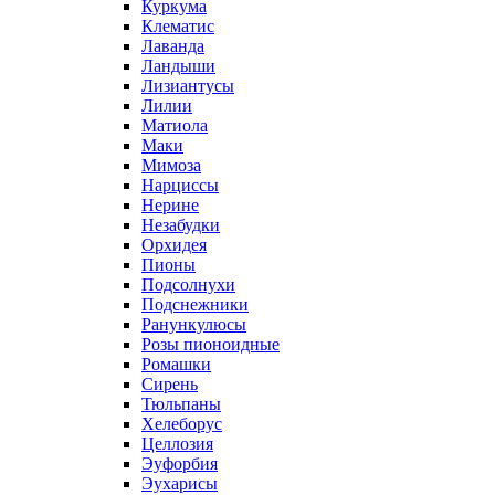
Куркума
Клематис
Лаванда
Ландыши
Лизиантусы
Лилии
Матиола
Маки
Мимоза
Нарциссы
Нерине
Незабудки
Орхидея
Пионы
Подсолнухи
Подснежники
Ранункулюсы
Розы пионоидные
Ромашки
Сирень
Тюльпаны
Хелеборус
Целлозия
Эуфорбия
Эухарисы