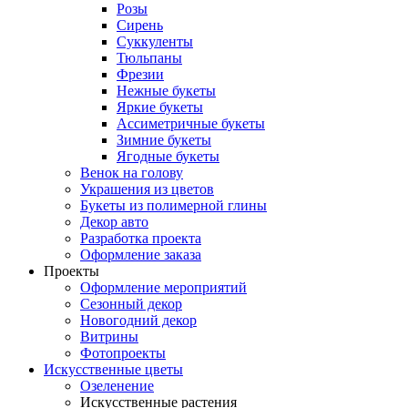
Розы
Сирень
Суккуленты
Тюльпаны
Фрезии
Нежные букеты
Яркие букеты
Ассиметричные букеты
Зимние букеты
Ягодные букеты
Венок на голову
Украшения из цветов
Букеты из полимерной глины
Декор авто
Разработка проекта
Оформление заказа
Проекты
Оформление мероприятий
Сезонный декор
Новогодний декор
Витрины
Фотопроекты
Искусственные цветы
Озеленение
Искусственные растения