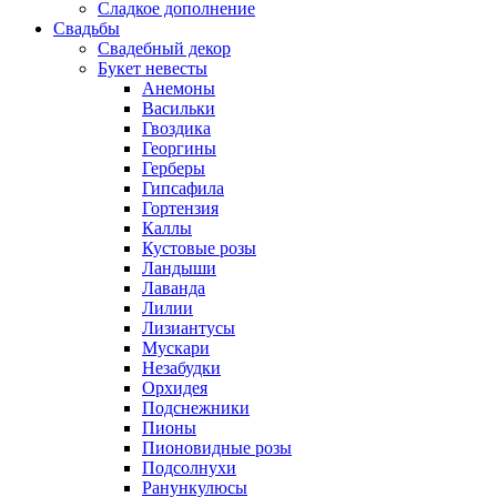
Сладкое дополнение
Свадьбы
Свадебный декор
Букет невесты
Анемоны
Васильки
Гвоздика
Георгины
Герберы
Гипсафила
Гортензия
Каллы
Кустовые розы
Ландыши
Лаванда
Лилии
Лизиантусы
Мускари
Незабудки
Орхидея
Подснежники
Пионы
Пионовидные розы
Подсолнухи
Ранункулюсы