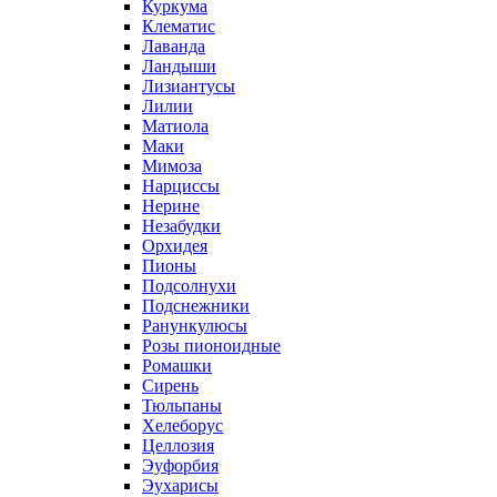
Куркума
Клематис
Лаванда
Ландыши
Лизиантусы
Лилии
Матиола
Маки
Мимоза
Нарциссы
Нерине
Незабудки
Орхидея
Пионы
Подсолнухи
Подснежники
Ранункулюсы
Розы пионоидные
Ромашки
Сирень
Тюльпаны
Хелеборус
Целлозия
Эуфорбия
Эухарисы