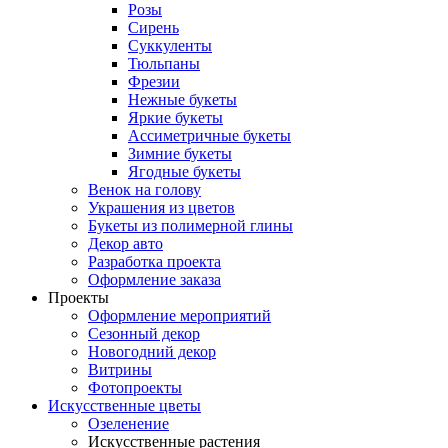
Розы
Сирень
Суккуленты
Тюльпаны
Фрезии
Нежные букеты
Яркие букеты
Ассиметричные букеты
Зимние букеты
Ягодные букеты
Венок на голову
Украшения из цветов
Букеты из полимерной глины
Декор авто
Разработка проекта
Оформление заказа
Проекты
Оформление мероприятий
Сезонный декор
Новогодний декор
Витрины
Фотопроекты
Искусственные цветы
Озеленение
Искусственные растения