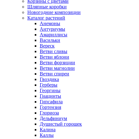
Корзины с цветами
Шляпные коробки
Новогодние композиции
Каталог растений
Анемоны
Антуриумы
Амариллисы
Васильки
Вереск
Ветви сливы
Ветви яблони
Ветви форзиции
Ветви магнолии
Ветви спиреи
Гвоздика
Герберы
Георгины
Гиацинты
Гипсафила
Гортензия
Глориоза
Дельфиниум
Душистый горошек
Калина
Каллы