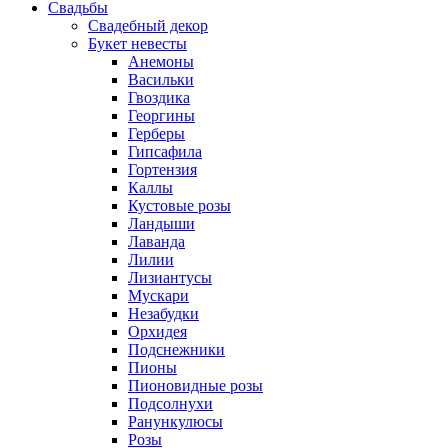
Свадьбы
Свадебный декор
Букет невесты
Анемоны
Васильки
Гвоздика
Георгины
Герберы
Гипсафила
Гортензия
Каллы
Кустовые розы
Ландыши
Лаванда
Лилии
Лизиантусы
Мускари
Незабудки
Орхидея
Подснежники
Пионы
Пионовидные розы
Подсолнухи
Ранункулюсы
Розы