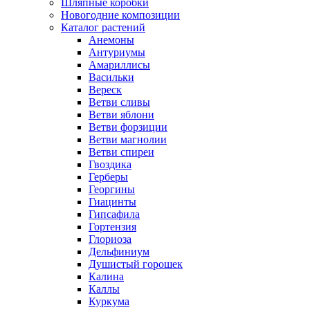
Шляпные коробки
Новогодние композиции
Каталог растений
Анемоны
Антуриумы
Амариллисы
Васильки
Вереск
Ветви сливы
Ветви яблони
Ветви форзиции
Ветви магнолии
Ветви спиреи
Гвоздика
Герберы
Георгины
Гиацинты
Гипсафила
Гортензия
Глориоза
Дельфиниум
Душистый горошек
Калина
Каллы
Куркума