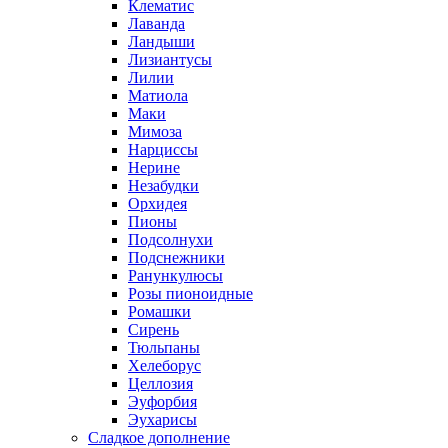
Клематис
Лаванда
Ландыши
Лизиантусы
Лилии
Матиола
Маки
Мимоза
Нарциссы
Нерине
Незабудки
Орхидея
Пионы
Подсолнухи
Подснежники
Ранункулюсы
Розы пионоидные
Ромашки
Сирень
Тюльпаны
Хелеборус
Целлозия
Эуфорбия
Эухарисы
Сладкое дополнение