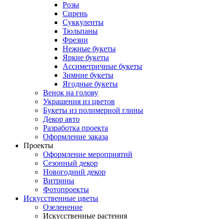
Розы
Сирень
Суккуленты
Тюльпаны
Фрезии
Нежные букеты
Яркие букеты
Ассиметричные букеты
Зимние букеты
Ягодные букеты
Венок на голову
Украшения из цветов
Букеты из полимерной глины
Декор авто
Разработка проекта
Оформление заказа
Проекты
Оформление мероприятий
Сезонный декор
Новогодний декор
Витрины
Фотопроекты
Искусственные цветы
Озеленение
Искусственные растения