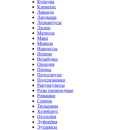
Куркума
Клематис
Лаванда
Ландыши
Лизиантусы
Лилии
Матиола
Маки
Мимоза
Нарциссы
Нерине
Незабудки
Орхидея
Пионы
Подсолнухи
Подснежники
Ранункулюсы
Розы пионоидные
Ромашки
Сирень
Тюльпаны
Хелеборус
Целлозия
Эуфорбия
Эухарисы