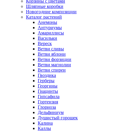
Корзины с цветами
Шляпные коробки
Новогодние композиции
Каталог растений
Анемоны
Антуриумы
Амариллисы
Васильки
Вереск
Ветви сливы
Ветви яблони
Ветви форзиции
Ветви магнолии
Ветви спиреи
Гвоздика
Герберы
Георгины
Гиацинты
Гипсафила
Гортензия
Глориоза
Дельфиниум
Душистый горошек
Калина
Каллы