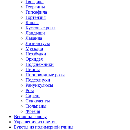
Гвоздика
Георгины
Гипсафила
Гортензия
Каллы
Кустовые розы
Ландыши
Лаванда
Лизиантусы
Мускари
Незабудки
Орхидея
Подснежники
Пионы
Пионовидные розы
Подсолнухи
Ранункулюсы
Роза
Сирень
Суккуленты
Тюльпаны
Фрезия
Венок на голову
Украшения из цветов
Букеты из полимерной глины