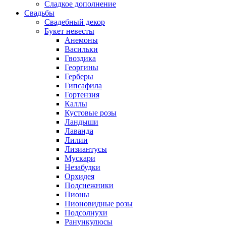
Сладкое дополнение
Свадьбы
Свадебный декор
Букет невесты
Анемоны
Васильки
Гвоздика
Георгины
Герберы
Гипсафила
Гортензия
Каллы
Кустовые розы
Ландыши
Лаванда
Лилии
Лизиантусы
Мускари
Незабудки
Орхидея
Подснежники
Пионы
Пионовидные розы
Подсолнухи
Ранункулюсы