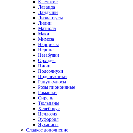
Клематис
Лаванда
Ландыши
Лизиантусы
Лилии
Матиола
Маки
Мимоза
Нарциссы
Нерине
Незабудки
Орхидея
Пионы
Подсолнухи
Подснежники
Ранункулюсы
Розы пионоидные
Ромашки
Сирень
Тюльпаны
Хелеборус
Целлозия
Эуфорбия
Эухарисы
Сладкое дополнение