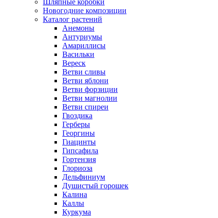
Шляпные коробки
Новогодние композиции
Каталог растений
Анемоны
Антуриумы
Амариллисы
Васильки
Вереск
Ветви сливы
Ветви яблони
Ветви форзиции
Ветви магнолии
Ветви спиреи
Гвоздика
Герберы
Георгины
Гиацинты
Гипсафила
Гортензия
Глориоза
Дельфиниум
Душистый горошек
Калина
Каллы
Куркума