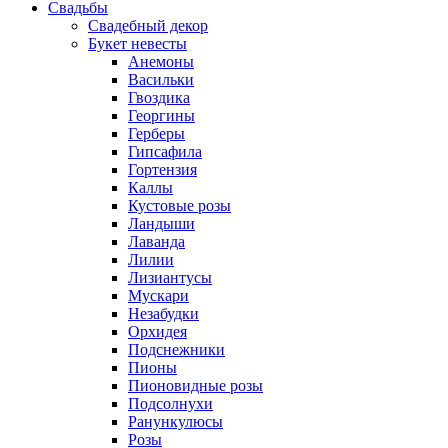
Свадьбы
Свадебный декор
Букет невесты
Анемоны
Васильки
Гвоздика
Георгины
Герберы
Гипсафила
Гортензия
Каллы
Кустовые розы
Ландыши
Лаванда
Лилии
Лизиантусы
Мускари
Незабудки
Орхидея
Подснежники
Пионы
Пионовидные розы
Подсолнухи
Ранункулюсы
Розы