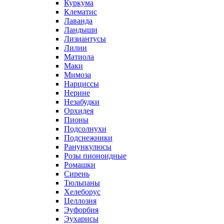
Куркума
Клематис
Лаванда
Ландыши
Лизиантусы
Лилии
Матиола
Маки
Мимоза
Нарциссы
Нерине
Незабудки
Орхидея
Пионы
Подсолнухи
Подснежники
Ранункулюсы
Розы пионоидные
Ромашки
Сирень
Тюльпаны
Хелеборус
Целлозия
Эуфорбия
Эухарисы