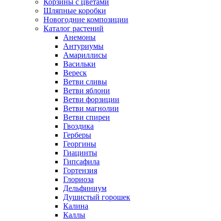
Корзины с цветами
Шляпные коробки
Новогодние композиции
Каталог растений
Анемоны
Антуриумы
Амариллисы
Васильки
Вереск
Ветви сливы
Ветви яблони
Ветви форзиции
Ветви магнолии
Ветви спиреи
Гвоздика
Герберы
Георгины
Гиацинты
Гипсафила
Гортензия
Глориоза
Дельфиниум
Душистый горошек
Калина
Каллы