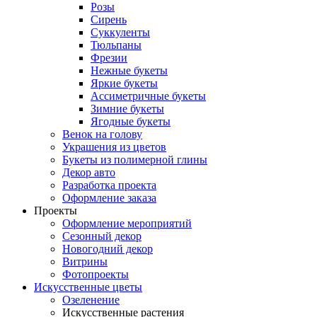
Розы
Сирень
Суккуленты
Тюльпаны
Фрезии
Нежные букеты
Яркие букеты
Ассиметричные букеты
Зимние букеты
Ягодные букеты
Венок на голову
Украшения из цветов
Букеты из полимерной глины
Декор авто
Разработка проекта
Оформление заказа
Проекты
Оформление мероприятий
Сезонный декор
Новогодний декор
Витрины
Фотопроекты
Искусственные цветы
Озеленение
Искусственные растения