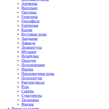
Анемоны
Васильки
Гвоздика
Георгины
Гипсафила
Гортензия
Каллы
Кустовые розы
Ландыши
Лаванда
Лизиантусы
Мускари
Незабудки
Орхидея
Подснежники
Пионы
Пионовидные розы
Подсолнухи
Ранункулюсы
Роза
Сирень
Суккуленты
Тюльпаны
Фрезия
Венок на голову