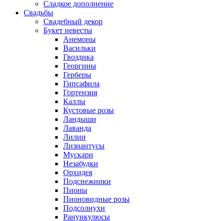
Сладкое дополнение
Свадьбы
Свадебный декор
Букет невесты
Анемоны
Васильки
Гвоздика
Георгины
Герберы
Гипсафила
Гортензия
Каллы
Кустовые розы
Ландыши
Лаванда
Лилии
Лизиантусы
Мускари
Незабудки
Орхидея
Подснежники
Пионы
Пионовидные розы
Подсолнухи
Ранункулюсы