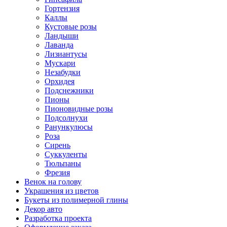
Гортензия
Каллы
Кустовые розы
Ландыши
Лаванда
Лизиантусы
Мускари
Незабудки
Орхидея
Подснежники
Пионы
Пионовидные розы
Подсолнухи
Ранункулюсы
Роза
Сирень
Суккуленты
Тюльпаны
Фрезия
Венок на голову
Украшения из цветов
Букеты из полимерной глины
Декор авто
Разработка проекта