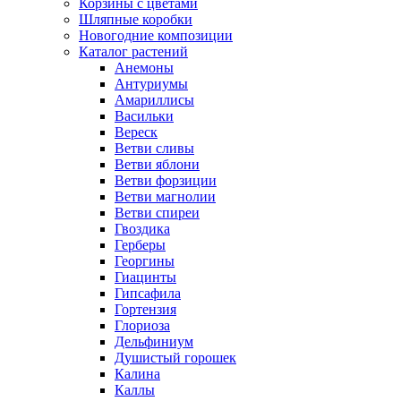
Корзины с цветами
Шляпные коробки
Новогодние композиции
Каталог растений
Анемоны
Антуриумы
Амариллисы
Васильки
Вереск
Ветви сливы
Ветви яблони
Ветви форзиции
Ветви магнолии
Ветви спиреи
Гвоздика
Герберы
Георгины
Гиацинты
Гипсафила
Гортензия
Глориоза
Дельфиниум
Душистый горошек
Калина
Каллы