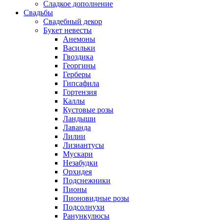
Сладкое дополнение
Свадьбы
Свадебный декор
Букет невесты
Анемоны
Васильки
Гвоздика
Георгины
Герберы
Гипсафила
Гортензия
Каллы
Кустовые розы
Ландыши
Лаванда
Лилии
Лизиантусы
Мускари
Незабудки
Орхидея
Подснежники
Пионы
Пионовидные розы
Подсолнухи
Ранункулюсы