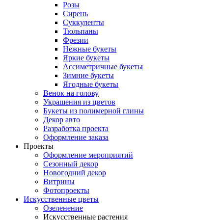
Розы
Сирень
Суккуленты
Тюльпаны
Фрезии
Нежные букеты
Яркие букеты
Ассиметричные букеты
Зимние букеты
Ягодные букеты
Венок на голову
Украшения из цветов
Букеты из полимерной глины
Декор авто
Разработка проекта
Оформление заказа
Проекты
Оформление мероприятий
Сезонный декор
Новогодний декор
Витрины
Фотопроекты
Искусственные цветы
Озеленение
Искусственные растения