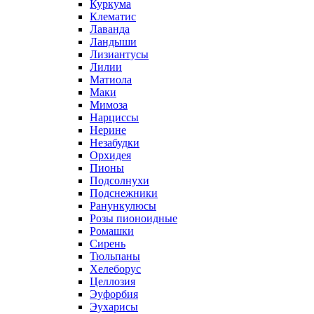
Куркума
Клематис
Лаванда
Ландыши
Лизиантусы
Лилии
Матиола
Маки
Мимоза
Нарциссы
Нерине
Незабудки
Орхидея
Пионы
Подсолнухи
Подснежники
Ранункулюсы
Розы пионоидные
Ромашки
Сирень
Тюльпаны
Хелеборус
Целлозия
Эуфорбия
Эухарисы