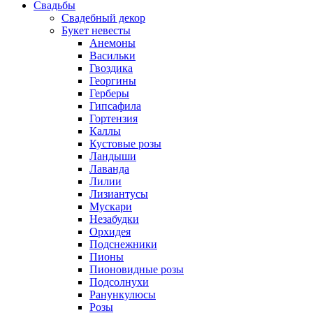
Свадьбы
Свадебный декор
Букет невесты
Анемоны
Васильки
Гвоздика
Георгины
Герберы
Гипсафила
Гортензия
Каллы
Кустовые розы
Ландыши
Лаванда
Лилии
Лизиантусы
Мускари
Незабудки
Орхидея
Подснежники
Пионы
Пионовидные розы
Подсолнухи
Ранункулюсы
Розы