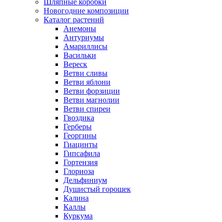
Шляпные коробки
Новогодние композиции
Каталог растений
Анемоны
Антуриумы
Амариллисы
Васильки
Вереск
Ветви сливы
Ветви яблони
Ветви форзиции
Ветви магнолии
Ветви спиреи
Гвоздика
Герберы
Георгины
Гиацинты
Гипсафила
Гортензия
Глориоза
Дельфиниум
Душистый горошек
Калина
Каллы
Куркума