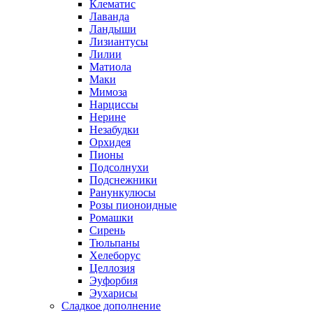
Клематис
Лаванда
Ландыши
Лизиантусы
Лилии
Матиола
Маки
Мимоза
Нарциссы
Нерине
Незабудки
Орхидея
Пионы
Подсолнухи
Подснежники
Ранункулюсы
Розы пионоидные
Ромашки
Сирень
Тюльпаны
Хелеборус
Целлозия
Эуфорбия
Эухарисы
Сладкое дополнение